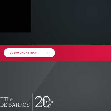
QUERO CADASTRAR
ssos sobre
uda gestão
istas