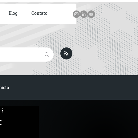
Blog
Contato
hista
ICA
: