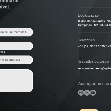
rmulário.
ível.
Localização
R. dos Bandeirantes, 70
Campinas - SP, 13024-
Telefones
+55 (19) 3252 6029
/
+5
resa
Trabalhe conosco
​recursoshumanos@zpb
Acompanhe nas 