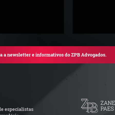
ba a newsletter e informativos do ZPB Advogados.
rupo de Estudos ZPB -
STF libera proce
arco Legal dos Seguros
pejotização e m
de ações trabalh
e especialistas