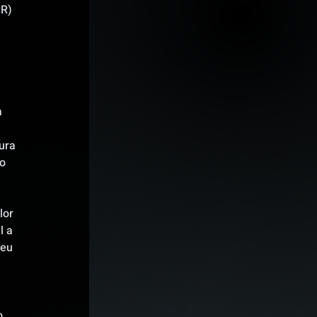
R) 
 
 
ura 
o 
lor 
l a 
reu 
o 