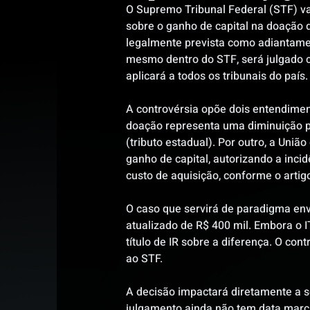
O Supremo Tribunal Federal (STF) vai
sobre o ganho de capital na doação 
legalmente prevista como adiantamen
mesmo dentro do STF, será julgado co
aplicará a todos os tribunais do país.
A controvérsia opõe dois entendimen
doação representa uma diminuição pa
(tributo estadual). Por outro, a Uni
ganho de capital, autorizando a inci
custo de aquisição, conforme o artig
O caso que servirá de paradigma envo
atualizado de R$ 400 mil. Embora o I
título de IR sobre a diferença. O con
ao STF. 
A decisão impactará diretamente a s
julgamento ainda não tem data marca