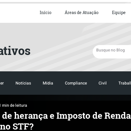
ista em Direito Empresarial
Início
Áreas de Atuação
Equipe
ativos
er
Notícias
Mídia
Compliance
Civil
Trabal
1 min de leitura
TRANSPORTE
LOGISTICA
TRANSPORTE
LOGIST
 de herança e Imposto de Renda
 no STF?