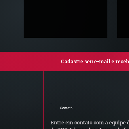
Cadastre seu e-mail e rece
MP do Frete altera regras
G
do transporte rodoviário de
M
Contato
cargas e exige atenção das
transportadoras
Entre em contato com a equipe d