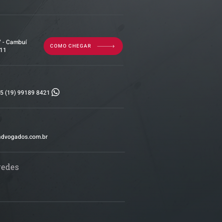
7 - Cambuí
COMO CHEGAR
011
5 (19) 99189 8421
advogados.com.br
redes