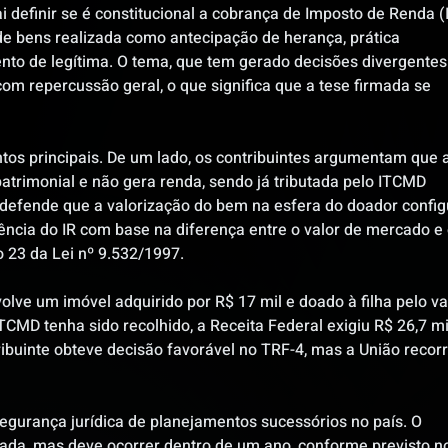
 definir se é constitucional a cobrança de Imposto de Renda (I
de bens realizada como antecipação de herança, prática 
to de legítima. O tema, que tem gerado decisões divergentes
m repercussão geral, o que significa que a tese firmada se 
tos principais. De um lado, os contribuintes argumentam que a
trimonial e não gera renda, sendo já tributada pelo ITCMD 
ão defende que a valorização do bem na esfera do doador config
dência do IR com base na diferença entre o valor de mercado e 
o 23 da Lei nº 9.532/1997.
lve um imóvel adquirido por R$ 17 mil e doado à filha pelo va
TCMD tenha sido recolhido, a Receita Federal exigiu R$ 26,7 mi
tribuinte obteve decisão favorável no TRF-4, mas a União recor
egurança jurídica de planejamentos sucessórios no país. O 
da, mas deve ocorrer dentro de um ano, conforme previsto n