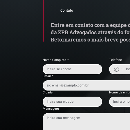
Alerta de Tentativa de
e
Contato
Fraude
a
t
Entre em contato com a equipe d
da ZPB Advogados através do fo
Retornaremos o mais breve poss
Nome Completo
*
Telefone
Email
*
Cidade
Nome da emp
Mensagem