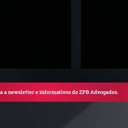
ba a newsletter e informativos do ZPB Advogados.
TJ admite aposentadoria
Quem arremata 