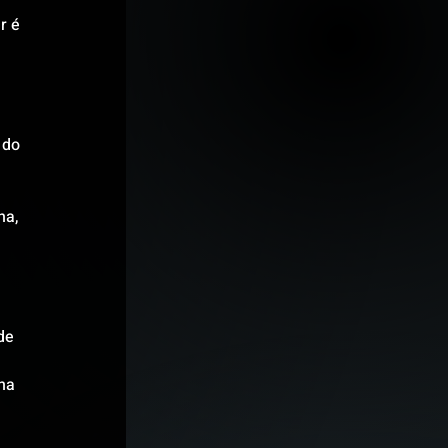
r é 
 
 do 
a, 
de 
ha 