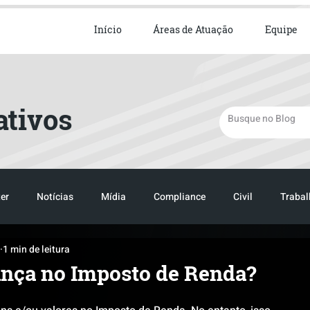
ista em Direito Empresarial
Início
Áreas de Atuação
Equipe
ativos
er
Notícias
Mídia
Compliance
Civil
Trabal
1 min de leitura
TRANSPORTE
LOGISTICA
TRANSPORTE
LOGIST
ança no Imposto de Renda?