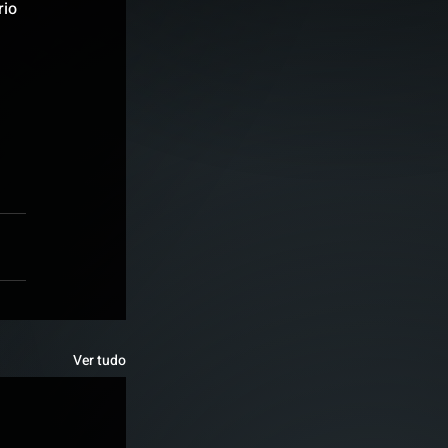
io 
 
Ver tudo