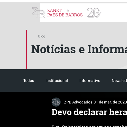
ZPB Advogados - Especial
Blog
Notícias e Inform
Todos
Institucional
Informativo
Newslett
ZPB Advogados
31 de mar. de 2023
Reconhecimento
Tributário
Pós-evento
Devo declarar her