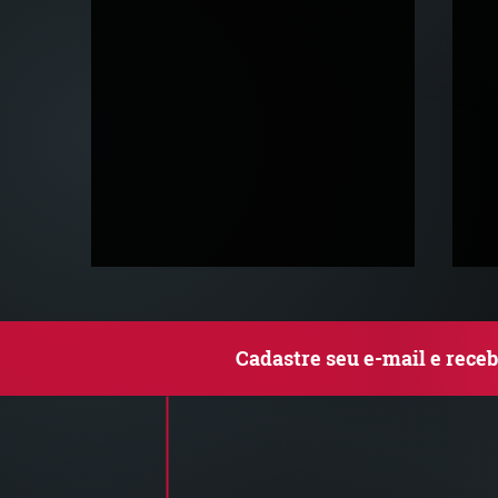
Cadastre seu e-mail e rece
Comunicado Importante |
S