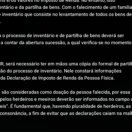
ns e/ou valores no Imposto de Renda. No entanto, isso 
entário e da partilha de bens. Com o falecimento de um familia
e inventário que consiste no levantamento de todos os bens de
.
a o processo de inventário e de partilha de bens deverá ser 
 a contar da abertura sucessão, a qual verifica-se no momento
R, será necessário ter em mãos uma cópia do formal de partilh
ão do processo de inventário. Nele constará informações 
 da Declaração de Imposto de Renda da Pessoa Física.
 são consideradas como doação da pessoa falecida, por essa 
os pelos herdeiros e meeiros deverão ser informados no campo 
is”. É fundamental que, havendo pluralidade de herdeiros, as 
onsonância, a fim de evitar que as declarações caiam na mal