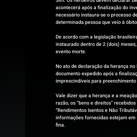
Sim. Os herdeiros devem declarar be
acontecerá após a finalização do inv
necessário instaura-se o processo d
determinada pessoa que veio à óbito
De acordo com a legislação brasileir
instaurado dentro de 2 (dois) meses,
evento morte.
No ato de declaração da herança no I
documento expedido após a finalizaç
imprescindíveis para preenchimento
Vale dizer que a herança e a meação
razão, os “bens e direitos” recebid
“Rendimentos Isentos e Não Tributáve
informações fornecidas estejam em c
fina.