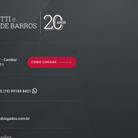
por dívida
erior?
7 - Cambuí
COMO CHEGAR
011
5 (19) 99189 8421
advogados.com.br
redes