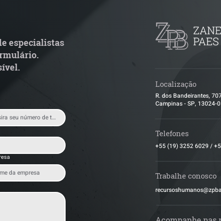
special por penosidade e
leilão responde 
cende alerta para
condominial ant
ransportadoras
e especialistas
rmulário.
ível.
Localização
R. dos Bandeirantes, 70
Campinas - SP, 13024-
Telefones
+55 (19) 3252 6029
/
+5
resa
Trabalhe conosco
​recursoshumanos@zpb
Acompanhe nas 