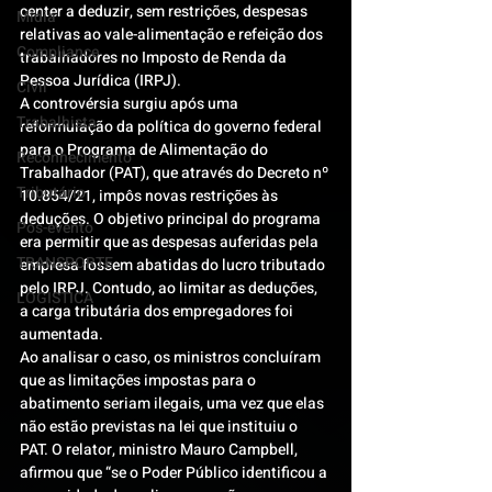
center a deduzir, sem restrições, despesas 
Mídia
relativas ao vale-alimentação e refeição dos 
Compliance
trabalhadores no Imposto de Renda da 
Pessoa Jurídica (IRPJ).
Civil
A controvérsia surgiu após uma 
Trabalhista
reformulação da política do governo federal 
para o Programa de Alimentação do 
Reconhecimento
Trabalhador (PAT), que através do Decreto nº 
Tributário
10.854/21, impôs novas restrições às 
deduções. O objetivo principal do programa 
Pós-evento
era permitir que as despesas auferidas pela 
TRANSPORTE
empresa fossem abatidas do lucro tributado 
pelo IRPJ. Contudo, ao limitar as deduções, 
LOGISTICA
a carga tributária dos empregadores foi 
aumentada.
Ao analisar o caso, os ministros concluíram 
que as limitações impostas para o 
abatimento seriam ilegais, uma vez que elas 
não estão previstas na lei que instituiu o 
PAT. O relator, ministro Mauro Campbell, 
afirmou que “se o Poder Público identificou a 