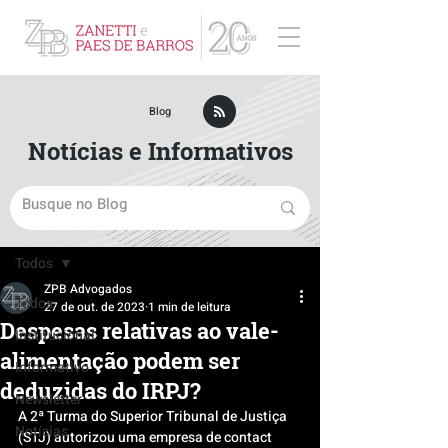
ZPB Advogados - Especialista em Direito Empresarial
Blog
Notícias e Informativos
Post
Todos
ZPB Advogados
Todos
27 de out. de 2023
1 min de leitura
Despesas relativas ao vale-
Institucional
alimentação podem ser
Informativo
deduzidas do IRPJ?
Newsletter
A 2ª Turma do Superior Tribunal de Justiça 
Notícias
(STJ) autorizou uma empresa de contact 