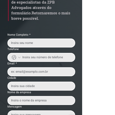
de especialistas da ZPB
anterior?
exige revisão
Advogados através do
operacional pel
formulário.
Retornaremos o mais
empresas
breve possível.
Nome Completo
*
Telefone
Email
*
Cidade
Nome da empresa
Mensagem