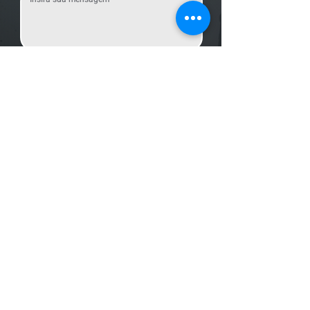
Enviar Mensagem
Localização
R. dos Bandeirantes, 707 - Cambuí
Campinas - SP,
13024-011
Telefones
+55 (19) 3252 6029
/
+55 (19) 99189 8421