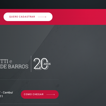
QUERO CADASTRAR
imóvel em
por dívida
erior?
7 - Cambuí
COMO CHEGAR
011