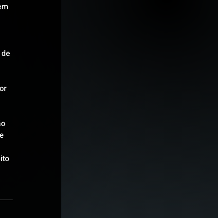
em 
 de 
or 
ão 
e 
ito 