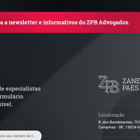
ba a newsletter e informativos do ZPB Advogados.
TJ admite aposentadoria
Quem arremata 
special por penosidade e
leilão responde 
cende alerta para
condominial ant
ransportadoras
e especialistas
rmulário.
ível.
Localização
R. dos Bandeirantes, 70
Campinas - SP, 13024-