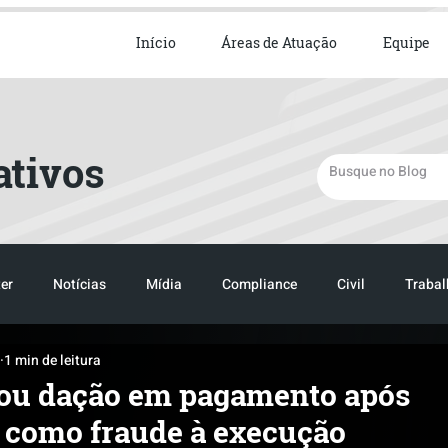
ista em Direito Empresarial
Início
Áreas de Atuação
Equipe
ativos
er
Notícias
Mídia
Compliance
Civil
Trabal
1 min de leitura
TRANSPORTE
LOGISTICA
TRANSPORTE
LOGIST
zou dação em pagamento após
 como fraude à execução