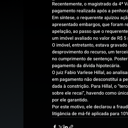
Recentemente, o magistrado da 4ª V
pagamento realizada após a penhora
Em síntese, o requerente ajuizou aç
apresentado embargos, que foram rej
apelação, ao passo que o requerente
um imóvel avaliado no valor de R$ 5 
O imóvel, entretanto, estava gravado
desprovimento do recurso, um terceir
no cumprimento de sentença. Poster
pagamento da dívida hipotecária.
O juiz Fabio Varlese Hillal, ao anali
em pagamento não desconstitui a pen
dada à constrição. Para Hillal, o “te
sobre ele recai”, havendo como única
por ele garantido.
Por este motivo, ele declarou a frau
litigância de má-fé aplicada para 10%