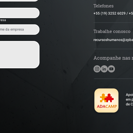
Telefones
+55 (19) 3252 6029
/
+5
resa
Trabalhe conosco
​recursoshumanos@zpb
Acompanhe nas 
Apoi
em p
de C