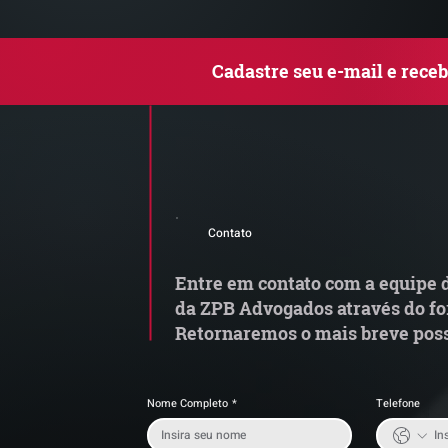
Cadastre seu e-mail e rece
Comunicado Importante |
S
Alerta de Tentativa de
e
Contato
Fraude
a
t
Entre em contato com a equipe d
da ZPB Advogados através do fo
Retornaremos o mais breve poss
Nome Completo
*
Telefone