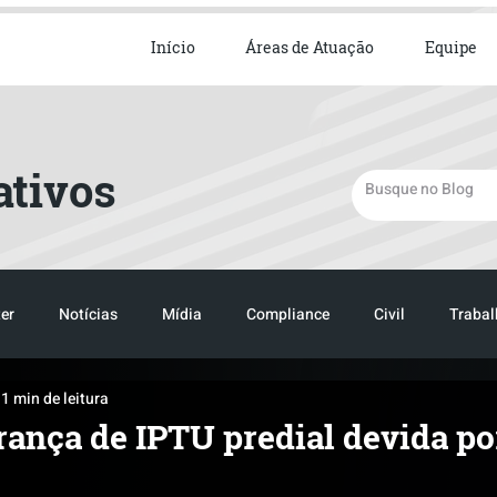
ista em Direito Empresarial
Início
Áreas de Atuação
Equipe
ativos
er
Notícias
Mídia
Compliance
Civil
Trabal
1 min de leitura
rança de IPTU predial devida po