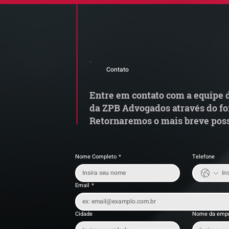
Comunicado Importante |
R
Alerta de Tentativa de
C
Contato
Fraude
fi
o
Entre em contato com a equipe d
da ZPB Advogados através do fo
Retornaremos o mais breve poss
Nome Completo
*
Telefone
Email
*
Cidade
Nome da emp