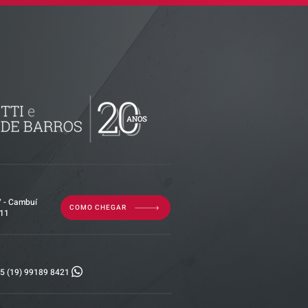
decisão
 - Imunidade
ralização de
o é
tividade da
7 - Cambuí
COMO CHEGAR
011
5 (19) 99189 8421