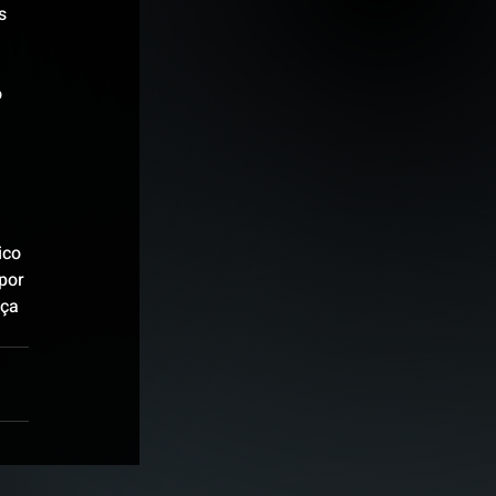
s 
 
ico 
por 
ça 