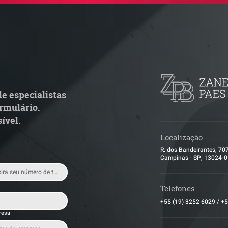
adar Reforma Tributária -
ConJur destaca 
ronograma de documentos
obtida pelo ZPB
scais exige revisão
de ITBI na integ
peracional pelas empresas
capital social nã
e especialistas
condicionada à a
rmulário.
empresa
ível.
Localização
R. dos Bandeirantes, 70
Campinas - SP, 13024-
Telefones
+55 (19) 3252 6029
/
+5
resa