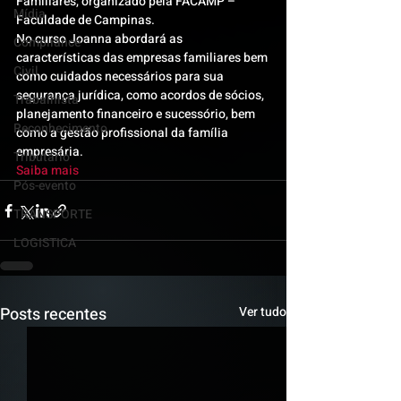
Familiares, organizado pela FACAMP – 
Mídia
Faculdade de Campinas.
No curso Joanna abordará as 
Compliance
características das empresas familiares bem 
Civil
como cuidados necessários para sua 
segurança jurídica, como acordos de sócios, 
Trabalhista
planejamento financeiro e sucessório, bem 
Reconhecimento
como a gestão profissional da família 
empresária.
Tributário
Saiba mais 
Pós-evento
TRANSPORTE
LOGISTICA
Posts recentes
Ver tudo