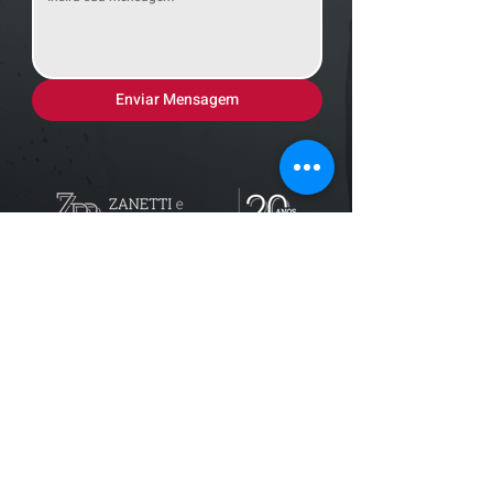
Enviar Mensagem
Localização
R. dos Bandeirantes, 707 - Cambuí
Campinas - SP,
13024-011
Telefones
+55 (19) 3252 6029
/
+55 (19) 99189 8421