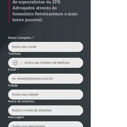
de especialistas da ZPB
anterior?
exige revisão
Advogados através do
operacional pel
formulário.
Retornaremos o mais
empresas
breve possível.
Nome Completo
*
Telefone
Email
*
Cidade
Nome da empresa
Mensagem