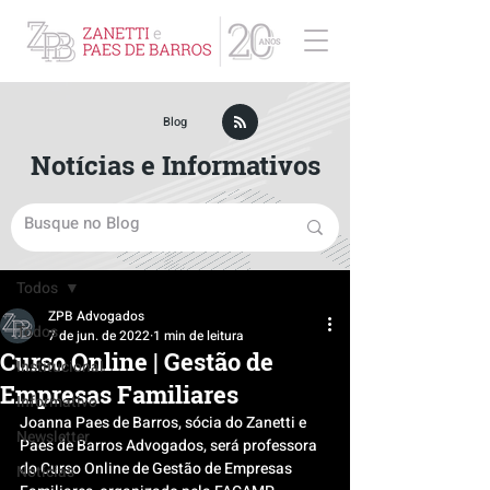
ZPB Advogados - Especialista em Direito Empresarial
Blog
Notícias e Informativos
Post
Todos
ZPB Advogados
Todos
7 de jun. de 2022
1 min de leitura
Curso Online | Gestão de
Institucional
Empresas Familiares
Informativo
Joanna Paes de Barros, sócia do Zanetti e 
Newsletter
Paes de Barros Advogados, será professora 
do Curso Online de Gestão de Empresas 
Notícias