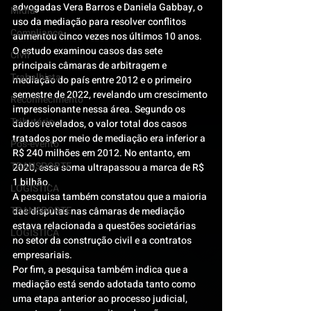
advogadas Vera Barros e Daniela Gabbay, o 
Mídia
uso da mediação para resolver conflitos 
Compliance
aumentou cinco vezes nos últimos 10 anos.
O estudo examinou casos das sete 
Civil
principais câmaras de arbitragem e 
Trabalhista
mediação do país entre 2012 e o primeiro 
semestre de 2022, revelando um crescimento 
Reconhecimento
impressionante nessa área. Segundo os 
Tributário
dados revelados, o valor total dos casos 
tratados por meio de mediação era inferior a 
Pós-evento
R$ 240 milhões em 2012. No entanto, em 
TRANSPORTE
2020, essa soma ultrapassou a marca de R$ 
1 bilhão.
LOGISTICA
A pesquisa também constatou que a maioria 
TRANSPORTE
das disputas nas câmaras de mediação 
estava relacionada a questões societárias 
LOGISTICA
no setor da construção civil e a contratos 
empresariais.
Por fim, a pesquisa também indica que a 
mediação está sendo adotada tanto como 
uma etapa anterior ao processo judicial, 