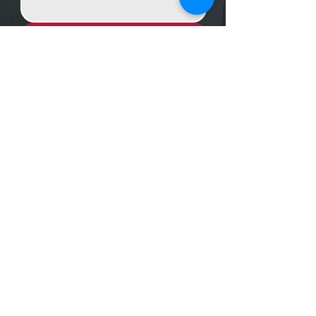
Enviar Mensagem
Localização
R. dos Bandeirantes, 707 - Cambuí
Campinas - SP,
13024-011
Telefones
+55 (19) 3252 6029
/
+55 (19) 99189 8421
Trabalhe conosco