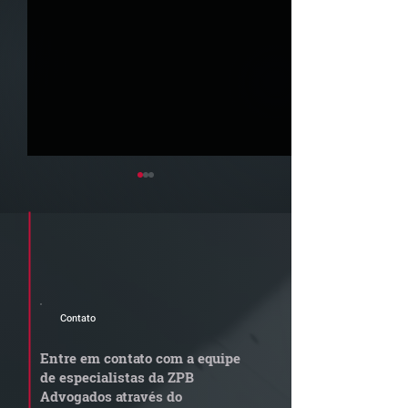
Cadastre seu e-mail e receba a
newsletter e informativos do ZPB
Advogados.
Contato
STJ admite
Quem arremata
aposentadoria especial
em leilão respo
Entre em contato com a equipe
por penosidade e acende
dívida condomi
de especialistas da ZPB
alerta para
anterior?
Advogados através do