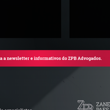
ba a newsletter e informativos do ZPB Advogados.
rupo de Estudos ZPB -
STF libera proce
arco Legal dos Seguros
pejotização e m
de ações trabalh