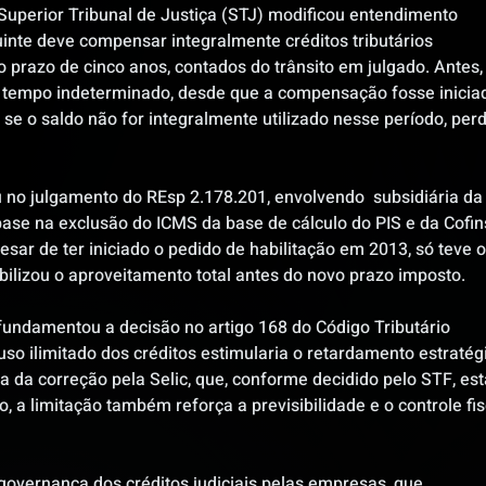
uperior Tribunal de Justiça (STJ) modificou entendimento 
uinte deve compensar integralmente créditos tributários 
o prazo de cinco anos, contados do trânsito em julgado. Antes,
r tempo indeterminado, desde que a compensação fosse inicia
 se o saldo não for integralmente utilizado nesse período, per
no julgamento do REsp 2.178.201, envolvendo  subsidiária da
ase na exclusão do ICMS da base de cálculo do PIS e da Cofins
sar de ter iniciado o pedido de habilitação em 2013, só teve o
abilizou o aproveitamento total antes do novo prazo imposto.
, fundamentou a decisão no artigo 168 do Código Tributário 
uso ilimitado dos créditos estimularia o retardamento estratég
 da correção pela Selic, que, conforme decidido pelo STF, est
o, a limitação também reforça a previsibilidade e o controle fis
governança dos créditos judiciais pelas empresas, que 