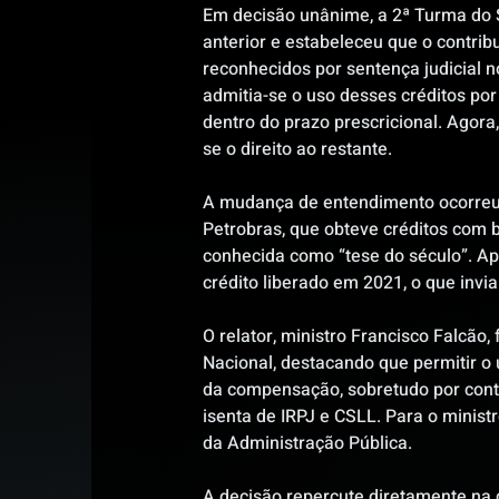
Em decisão unânime, a 2ª Turma do S
anterior e estabeleceu que o contrib
reconhecidos por sentença judicial n
admitia-se o uso desses créditos po
dentro do prazo prescricional. Agora,
se o direito ao restante.
A mudança de entendimento ocorreu 
Petrobras, que obteve créditos com b
conhecida como “tese do século”. Ape
crédito liberado em 2021, o que invi
O relator, ministro Francisco Falcão
Nacional, destacando que permitir o 
da compensação, sobretudo por conta
isenta de IRPJ e CSLL. Para o ministr
da Administração Pública.
A decisão repercute diretamente na 