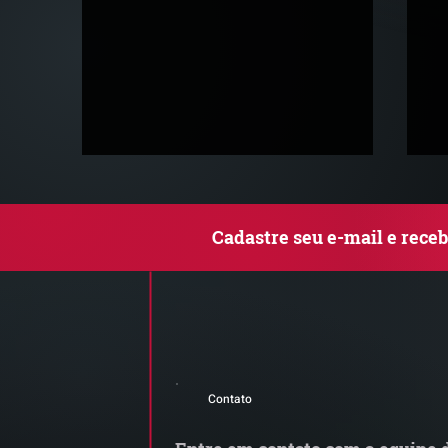
Cadastre seu e-mail e rece
MP do Frete altera regras
G
do transporte rodoviário de
M
Contato
cargas e exige atenção das
transportadoras