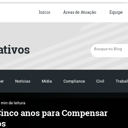
ista em Direito Empresarial
Início
Áreas de Atuação
Equipe
ativos
er
Notícias
Mídia
Compliance
Civil
Trabal
 min de leitura
TRANSPORTE
LOGISTICA
TRANSPORTE
LOGIST
Cinco anos para Compensar
os