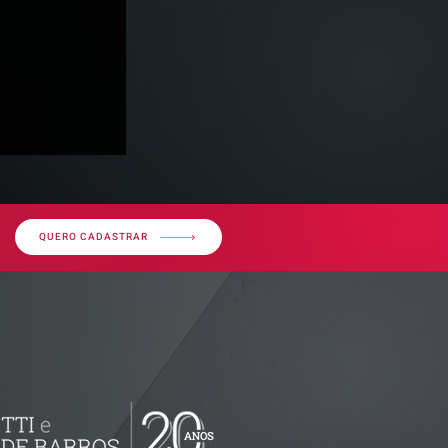
QUERO CADASTRAR
ssos sobre
uda gestão
istas