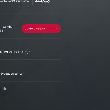
7 - Cambuí
COMO CHEGAR
011
5 (19) 99189 8421
advogados.com.br
redes