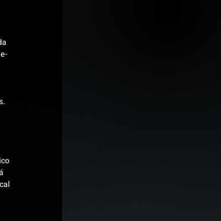
 
da 
de-
 
. 
 
ico 
á 
cal 