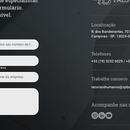
e especialistas
rmulário.
ível.
Localização
R. dos Bandeirantes, 70
Campinas - SP, 13024-
Telefones
+55 (19) 3252 6029
/
+5
resa
Trabalhe conosco
​recursoshumanos@zpb
Acompanhe nas 