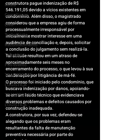
construtora pague indenização de R$ 
Mídia
546.191,05 devido a vícios existentes em 
Compliance
condomínio. Além disso, o magistrado 
considerou que a empresa agiu de forma 
Civil
processualmente irresponsável por 
Trabalhista
inicialmente mostrar interesse em uma 
audiência de conciliação e, depois, solicitar 
Reconhecimento
a conclusão do julgamento sem realizá-la. 
Tributário
Tal atitude resultou em um atraso de 
aproximadamente seis meses no 
Pós-evento
encerramento do processo, o que levou à sua 
TRANSPORTE
condenação por litigância de má-fé.
O processo foi iniciado pelo condomínio, que 
LOGISTICA
buscava indenização por danos, apoiando-
TRANSPORTE
se em um laudo técnico que evidenciava 
diversos problemas e defeitos causados por 
LOGISTICA
construção inadequada.
A construtora, por sua vez, defendeu-se 
alegando que os problemas eram 
resultantes da falta de manutenção 
preventiva necessária por parte do 