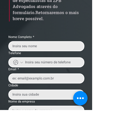
de especialistas da ZPB
alerta para
anterior?
Advogados através do
transportadoras
formulário.
Retornaremos o mais
breve possível.
Nome Completo
*
Telefone
Email
*
Cidade
Nome da empresa
Mensagem