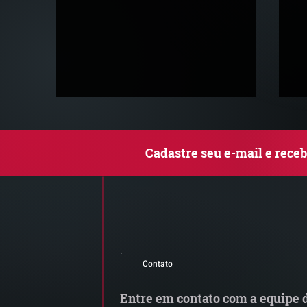
Cadastre seu e-mail e rece
Grupo de Estudos ZPB | A
Za
reforma tributária e os
r
Contato
modelos de vinculação no
a
mercado jurídico
Entre em contato com a equipe d