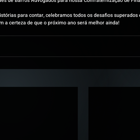
aes de Barros Advogados para nossa Confraternização de Fina
histórias para contar, celebramos todos os desafios superados 
om a certeza de que o próximo ano será melhor ainda!