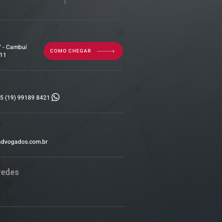
7 - Cambuí
COMO CHEGAR
011
5 (19) 99189 8421
advogados.com.br
redes