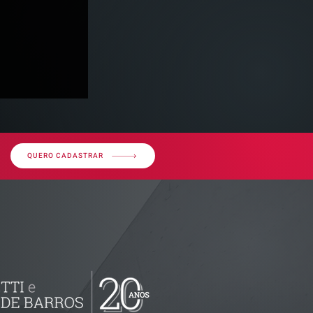
QUERO CADASTRAR
s ZPB |
da ANTT:
077 e nº
izações -
o Setor