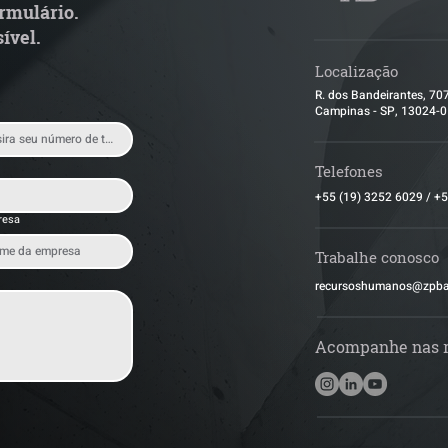
rmulário.
Logístico
ível.
Localização
R. dos Bandeirantes, 70
Campinas - SP, 13024-
Telefones
+55 (19) 3252 6029
/
+5
resa
Trabalhe conosco
​recursoshumanos@zpb
Acompanhe nas 