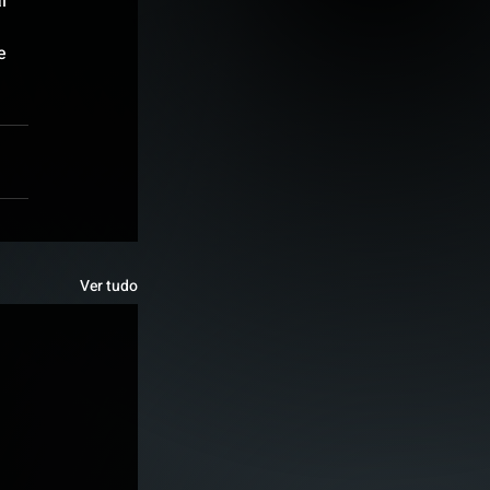
l 
e 
Ver tudo