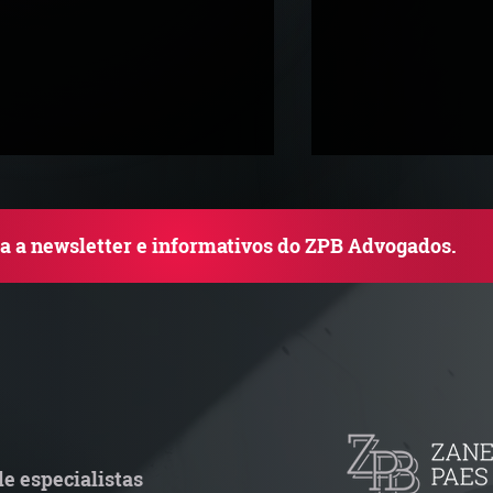
ba a newsletter e informativos do ZPB Advogados.
netti e Paes de Barros
Grupo de Estudo
econhecido no Chambers
Endurecimento 
nd Partners Regions 2026
Resoluções nº 6.
6.078/2026 Atual
e especialistas
Relevantes para 