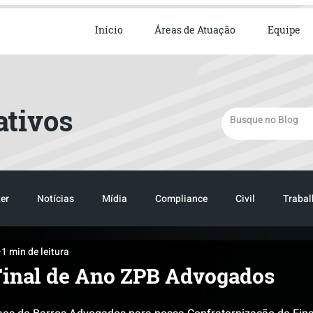
ista em Direito Empresarial
Início
Áreas de Atuação
Equipe
ativos
er
Notícias
Mídia
Compliance
Civil
Trabal
1 min de leitura
TRANSPORTE
LOGISTICA
TRANSPORTE
LOGIST
Final de Ano ZPB Advogados