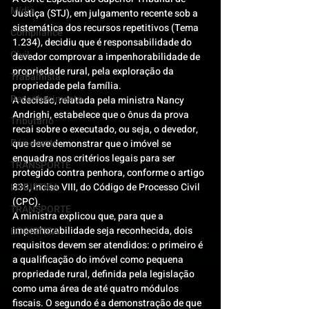
Mídia
Justiça (STJ), em julgamento recente sob a 
sistemática dos recursos repetitivos (Tema 
Compliance
1.234), decidiu que é responsabilidade do 
Civil
devedor comprovar a impenhorabilidade de 
propriedade rural, pela exploração da 
Trabalhista
propriedade pela família.
Reconhecimento
A decisão, relatada pela ministra Nancy 
Andrighi, estabelece que o ônus da prova 
Tributário
recai sobre o executado, ou seja, o devedor, 
Pós-evento
que deve demonstrar que o imóvel se 
enquadra nos critérios legais para ser 
TRANSPORTE
protegido contra penhora, conforme o artigo 
LOGISTICA
833, inciso VIII, do Código de Processo Civil 
(CPC).
TRANSPORTE
A ministra explicou que, para que a 
impenhorabilidade seja reconhecida, dois 
LOGISTICA
requisitos devem ser atendidos: o primeiro é 
a qualificação do imóvel como pequena 
propriedade rural, definida pela legislação 
como uma área de até quatro módulos 
fiscais. O segundo é a demonstração de que 