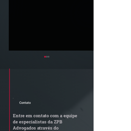
Cadastre seu e-mail e receba a
newsletter e informativos do ZPB
Advogados.
Contato
Grupo de Estudos ZPB -
STF libera proc
Marco Legal dos Seguros
sobre pejotizaç
Entre em contato com a equipe
muda gestão de
de especialistas da ZPB
trabalhistas
Advogados através do