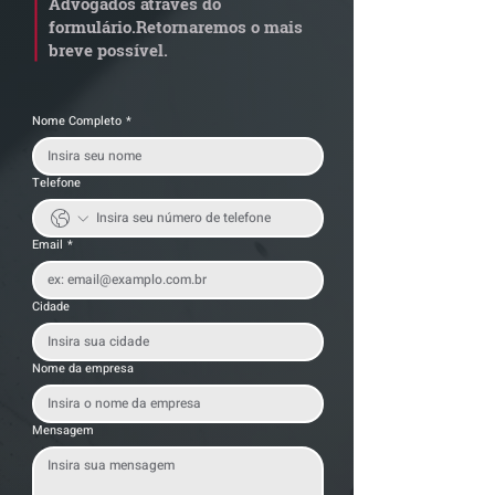
Advogados através do
transportadoras
formulário.
Retornaremos o mais
breve possível.
Nome Completo
*
Telefone
Email
*
Cidade
Nome da empresa
Mensagem