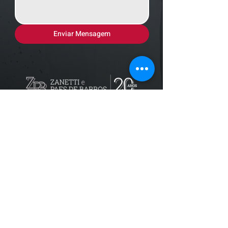
Enviar Mensagem
Localização
R. dos Bandeirantes, 707 - Cambuí
Campinas - SP,
13024-011
Telefones
+55 (19) 3252 6029
/
+55 (19) 99189 8421
Trabalhe conosco