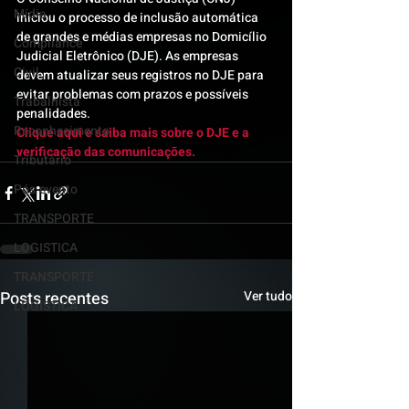
Mídia
iniciou o processo de inclusão automática 
de grandes e médias empresas no Domicílio 
Compliance
Judicial Eletrônico (DJE). As empresas 
Civil
devem atualizar seus registros no DJE para 
evitar problemas com prazos e possíveis 
Trabalhista
penalidades.
Reconhecimento
Clique aqui e saiba mais sobre o DJE e a 
verificação das comunicações. 
Tributário
Pós-evento
TRANSPORTE
LOGISTICA
TRANSPORTE
Posts recentes
Ver tudo
LOGISTICA