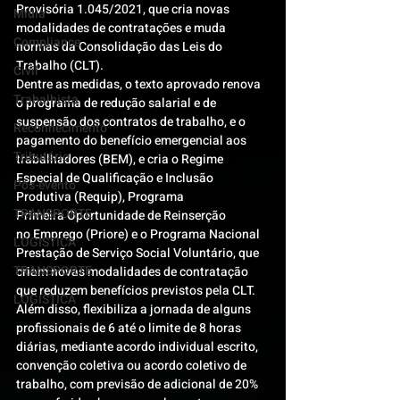
Provisória 1.045/2021, que cria novas 
Mídia
modalidades de contratações e muda 
Compliance
normas da Consolidação das Leis do 
Trabalho (CLT).
Civil
Dentre as medidas, o texto aprovado renova 
Trabalhista
o programa de redução salarial e de 
suspensão dos contratos de trabalho, e o 
Reconhecimento
pagamento do benefício emergencial aos 
Tributário
trabalhadores (BEM), e cria o Regime 
Especial de Qualificação e Inclusão 
Pós-evento
Produtiva (Requip), Programa 
TRANSPORTE
Primeira Oportunidade de Reinserção 
no Emprego (Priore) e o Programa Nacional 
LOGISTICA
Prestação de Serviço Social Voluntário, que 
TRANSPORTE
criam novas modalidades de contratação 
que reduzem benefícios previstos pela CLT.
LOGISTICA
Além disso, flexibiliza a jornada de alguns 
profissionais de 6 até o limite de 8 horas 
diárias, mediante acordo individual escrito, 
convenção coletiva ou acordo coletivo de 
trabalho, com previsão de adicional de 20% 