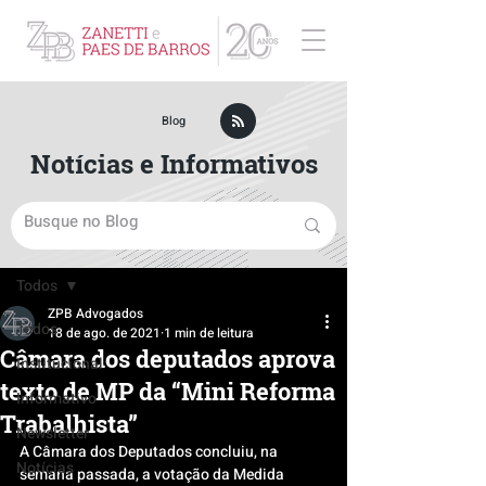
ZPB Advogados - Especialista em Direito Empresarial
Blog
Notícias e Informativos
Post
Todos
ZPB Advogados
Todos
18 de ago. de 2021
1 min de leitura
Câmara dos deputados aprova
Institucional
texto de MP da “Mini Reforma
Informativo
Trabalhista”
Newsletter
A Câmara dos Deputados concluiu, na 
Notícias
semana passada, a votação da Medida 