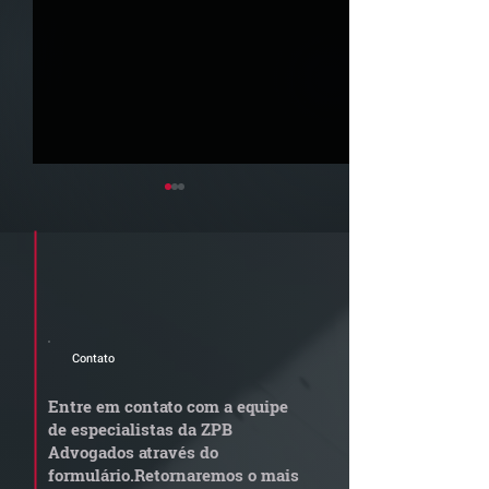
Cadastre seu e-mail e receba a
newsletter e informativos do ZPB
Advogados.
Contato
STJ admite
Quem arremata
aposentadoria especial
em leilão respo
Entre em contato com a equipe
por penosidade e acende
dívida condomi
de especialistas da ZPB
alerta para
anterior?
Advogados através do
transportadoras
formulário.
Retornaremos o mais