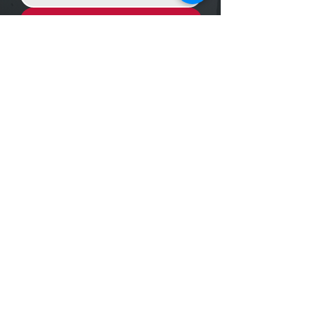
Enviar Mensagem
Localização
R. dos Bandeirantes, 707 - Cambuí
Campinas - SP,
13024-011
Telefones
+55 (19) 3252 6029
/
+55 (19) 99189 8421
Trabalhe conosco