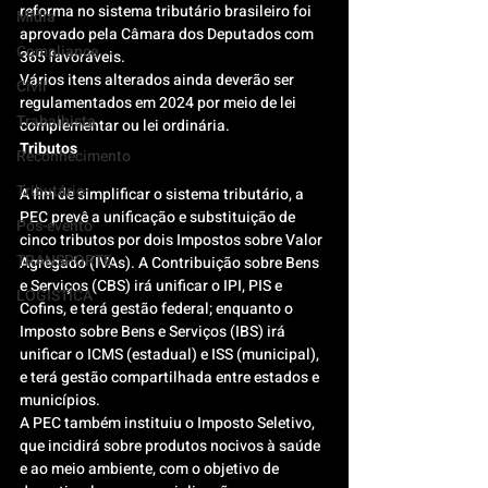
reforma no sistema tributário brasileiro foi 
Mídia
aprovado pela Câmara dos Deputados com 
Compliance
365 favoráveis.
Vários itens alterados ainda deverão ser 
Civil
regulamentados em 2024 por meio de lei 
Trabalhista
complementar ou lei ordinária.
Tributos
Reconhecimento
Tributário
A fim de simplificar o sistema tributário, a 
PEC prevê a unificação e substituição de 
Pós-evento
cinco tributos por dois Impostos sobre Valor 
TRANSPORTE
Agregado (IVAs). A Contribuição sobre Bens 
e Serviços (CBS) irá unificar o IPI, PIS e 
LOGISTICA
Cofins, e terá gestão federal; enquanto o 
Imposto sobre Bens e Serviços (IBS) irá 
unificar o ICMS (estadual) e ISS (municipal), 
e terá gestão compartilhada entre estados e 
municípios.
A PEC também instituiu o Imposto Seletivo, 
que incidirá sobre produtos nocivos à saúde 
e ao meio ambiente, com o objetivo de 