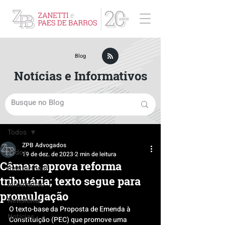
ZPB Advogados - Especialista em Direito Empresarial
Blog
Notícias e Informativos
Post
Todos
ZPB Advogados
Todos
19 de dez. de 2023
2 min de leitura
Câmara aprova reforma
Institucional
tributária; texto segue para
Informativo
promulgação
Newsletter
O texto-base da Proposta de Emenda à 
Notícias
Constituição (PEC) que promove uma 