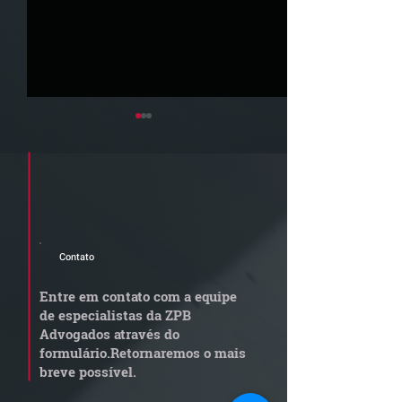
Cadastre seu e-mail e receba a
newsletter e informativos do ZPB
Advogados.
Contato
Quem arremata imóvel
Radar Reforma
em leilão responde por
Tributária - C
Entre em contato com a equipe
dívida condominial
de documentos 
de especialistas da ZPB
anterior?
exige revisão
Advogados através do
operacional pel
formulário.
Retornaremos o mais
empresas
breve possível.