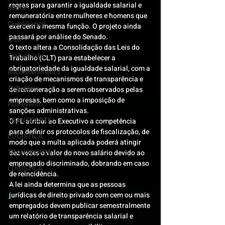
regras para garantir a igualdade salarial e 
Mídia
remuneratória entre mulheres e homens que 
Compliance
exercem a mesma função. O projeto ainda 
passará por análise do Senado.
Civil
O texto altera a Consolidação das Leis do 
Trabalhista
Trabalho (CLT) para estabelecer a 
obrigatoriedade da igualdade salarial, com a 
Reconhecimento
criação de mecanismos de transparência e 
Tributário
de remuneração a serem observados pelas 
empresas, bem como a imposição de 
Pós-evento
sanções administrativas.
TRANSPORTE
O PL atribui ao Executivo a competência 
para definir os protocolos de fiscalização, de 
LOGISTICA
modo que a multa aplicada poderá atingir 
TRANSPORTE
dez vezes o valor do novo salário devido ao 
empregado discriminado, dobrando em caso 
LOGISTICA
de reincidência.
A lei ainda determina que as pessoas 
jurídicas de direito privado com cem ou mais 
empregados devem publicar semestralmente 
um relatório de transparência salarial e 