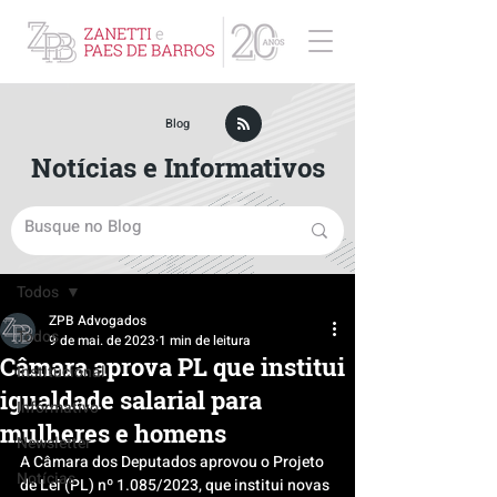
ZPB Advogados - Especialista em Direito Empresarial
Blog
Notícias e Informativos
Post
Todos
ZPB Advogados
Todos
9 de mai. de 2023
1 min de leitura
Câmara aprova PL que institui
Institucional
igualdade salarial para
Informativo
mulheres e homens
Newsletter
A Câmara dos Deputados aprovou o Projeto 
Notícias
de Lei (PL) nº 1.085/2023, que institui novas 