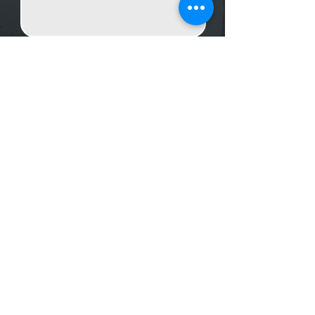
Enviar Mensagem
Localização
R. dos Bandeirantes, 707 - Cambuí
Campinas - SP,
13024-011
Telefones
+55 (19) 3252 6029
/
+55 (19) 99189 8421
Trabalhe conosco