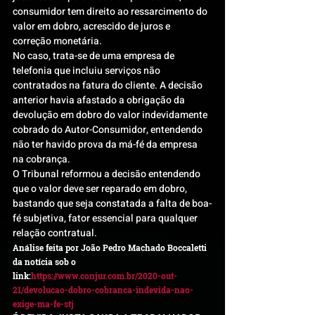
consumidor tem direito ao ressarcimento do 
valor em dobro, acrescido de juros e 
correção monetária.
No caso, trata-se de uma empresa de 
telefonia que incluiu serviços não 
contratados na fatura do cliente. A decisão 
anterior havia afastado a obrigação da 
devolução em dobro do valor indevidamente 
cobrado do Autor-Consumidor, entendendo 
não ter havido prova da má-fé da empresa 
na cobrança.
O Tribunal reformou a decisão entendendo 
que o valor deve ser reparado em dobro, 
bastando que seja constatada a falta de boa-
fé subjetiva, fator essencial para qualquer 
relação contratual.
Análise feita por João Pedro Machado Boccaletti 
da notícia sob o 
link:
https://www.conjur.com.br/2020-out-
21/devolucao-dobro-cobranca-indevida-nao-
exige-ma-fe-stj