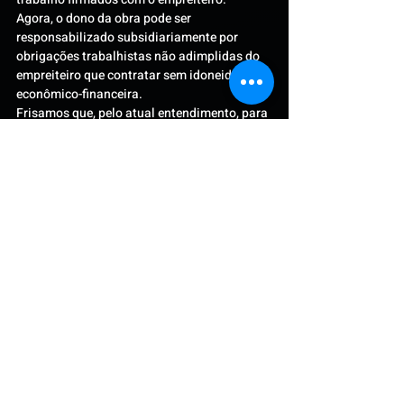
Agora, o dono da obra pode ser 
responsabilizado subsidiariamente por 
obrigações trabalhistas não adimplidas do 
empreiteiro que contratar sem idoneidade 
econômico-financeira.
Frisamos que, pelo atual entendimento, para 
os contratos de empreitada celebrados após 
11 de maio de 2017, é possível que se 
verifique e aplique a responsabilidade 
subsidiária dos donos de obra. Portanto, é 
de extrema importância que as empresas, ao 
realizarem esse tipo de contrato, sejam 
diligentes para contratação de empresas 
idôneas.
Análise feita por Deborah Macedo da notícia sob 
o link:
https://www.conjur.com.br/2020-out-
22/dono-obra-nao-responsavel-debito-
trabalhista-empreiteiro