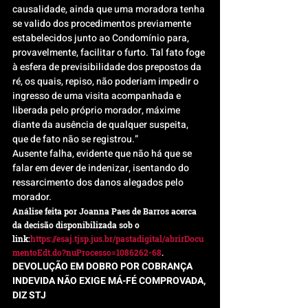
causalidade, ainda que uma moradora tenha 
se valido dos procedimentos previamente 
estabelecidos junto ao Condomínio para, 
provavelmente, facilitar o furto. Tal fato foge 
à esfera de previsibilidade dos prepostos da 
ré, os quais, repiso, não poderiam impedir o 
ingresso de uma visita acompanhada e 
liberada pelo próprio morador, máxime 
diante da ausência de qualquer suspeita, 
que de fato não se registrou.”
Ausente falha, evidente que não há que se 
falar em dever de indenizar, isentando do 
ressarcimento dos danos alegados pelo 
morador.
Análise feita por Joanna Paes de Barros acerca 
da decisão disponibilizada sob o 
link:
https://esaj.tjsp.jus.br/pastadigital/abrirDocu
mentoEdt.do?nuProcesso=1086262-68
.
DEVOLUÇÃO EM DOBRO POR COBRANÇA 
INDEVIDA NÃO EXIGE MÁ-FÉ COMPROVADA, 
DIZ STJ