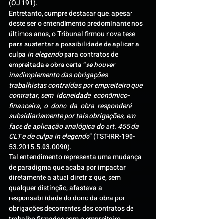
(OJ 191).
Entretanto, cumpre destacar que, apesar 
deste ser o entendimento predominante nos 
últimos anos, o Tribunal firmou nova tese 
para sustentar a possibilidade de aplicar a 
culpa 
in elegendo
 para contratos de 
empreitada e obra certa “
se houver 
inadimplemento das obrigações 
trabalhistas contraídas por empreiteiro que 
contratar, sem  idoneidade  econômico-
financeira,  o  dono  da  obra  responderá 
subsidiariamente por tais obrigações, em 
face de aplicação analógica do art. 455 da 
CLT e de culpa in elegendo
” (TST-IRR-190-
53.2015.5.03.0090).
Tal entendimento representa uma mudança 
de paradigma que acaba por impactar 
diretamente a atual diretriz que, sem 
qualquer distinção, afastava a 
responsabilidade do dono da obra por 
obrigações decorrentes dos contratos de 
trabalho firmados com o empreiteiro.