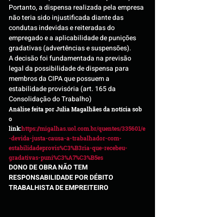
Portanto, a dispensa realizada pela empresa 
não teria sido injustificada diante das 
condutas indevidas e reiteradas do 
empregado e a aplicabilidade de punições 
gradativas (advertências e suspensões).
A decisão foi fundamentada na previsão 
legal da possibilidade de dispensa para 
membros da CIPA que possuem a 
estabilidade provisória (art. 165 da 
Consolidação do Trabalho)
Análise feita por Julia Magalhães da notícia sob 
o 
link:
https://migalhas.uol.com.br/quentes/335601/e
-devida-justa-causa-a-trabalhador-com-
estabilidadeprovis%C3%B3ria-que-recebeu-
gradativas-puni%C3%A7%C3%B5es
DONO DE OBRA NÃO TEM 
RESPONSABILIDADE POR DÉBITO 
TRABALHISTA DE EMPREITEIRO