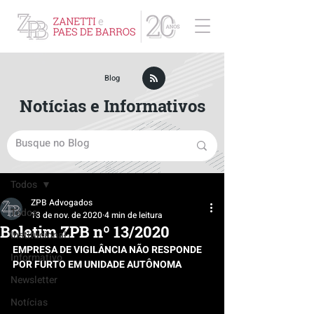
ZPB Advogados - Especialista em Direito Empresarial
Blog
Notícias e Informativos
Post
Todos
ZPB Advogados
Todos
13 de nov. de 2020
4 min de leitura
Boletim ZPB nº 13/2020
Institucional
EMPRESA DE VIGILÂNCIA NÃO RESPONDE 
Informativo
POR FURTO EM UNIDADE AUTÔNOMA
Newsletter
Notícias