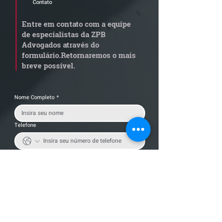
Contato
Quem arremata imóvel
Radar Reforma
em leilão responde por
Tributária - C
Entre em contato com a equipe
dívida condominial
de documentos 
de especialistas da ZPB
anterior?
exige revisão
Advogados através do
operacional pel
formulário.
Retornaremos o mais
empresas
breve possível.
Nome Completo
*
Telefone
Email
*
Cidade
Nome da empresa