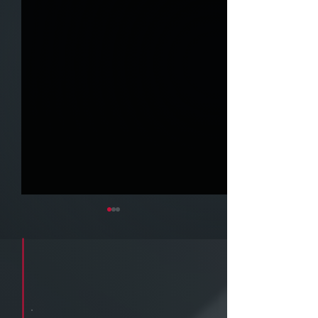
Cadastre seu e-mail e receba a
newsletter e informativos do ZPB
Advogados.