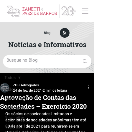
ZPB Advogados - Especialista em Direito Empresarial
Blog
Notícias e Informativos
Post
Todos
ZPB Advogados
Todos
24 de fev. de 2021
2 min de leitura
Aprovação de Contas das
Institucional
Sociedades – Exercício 2020
Informativo
Os sócios de sociedades limitadas e 
Newsletter
acionistas de sociedades anônimas têm até 
30 de abril de 2021 para reunirem-se em 
Notícias