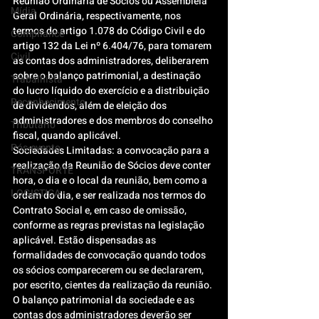
Reunião Ordinária de Sócios ou Assembleia 
Mídia
Geral Ordinária, respectivamente, nos 
termos do artigo 1.078 do Código Civil e do 
Compliance
artigo 132 da Lei nº 6.404/76, para tomarem 
Civil
as contas dos administradores, deliberarem 
sobre o balanço patrimonial, a destinação 
Trabalhista
do lucro líquido do exercício e a distribuição 
Reconhecimento
de dividendos, além de eleição dos 
administradores e dos membros do conselho 
Tributário
fiscal, quando aplicável.
Pós-evento
Sociedades Limitadas: a convocação para a 
realização da Reunião de Sócios deve conter 
TRANSPORTE
hora, o dia e o local da reunião, bem como a 
LOGISTICA
ordem do dia, e ser realizada nos termos do 
Contrato Social e, em caso de omissão, 
conforme as regras previstas na legislação 
aplicável. Estão dispensadas as 
formalidades de convocação quando todos 
os sócios comparecerem ou se declararem, 
por escrito, cientes da realização da reunião.
O balanço patrimonial da sociedade e as 
contas dos administradores deverão ser 