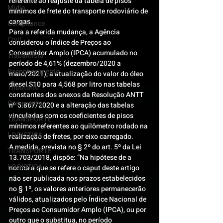
referente ao reajuste da tabela de pisos 
Mídia
mínimos de frete do transporte rodoviário de 
cargas.
Compliance
Para a referida mudança, a Agência 
Civil
considerou o Índice de Preços ao 
Consumidor Amplo (IPCA) acumulado no 
Trabalhista
período de 4,61% (dezembro/2020 a 
Reconhecimento
maio/2021), a atualização do valor do óleo 
diesel S10 para 4,568 por litro nas tabelas 
Tributário
constantes dos anexos da Resolução ANTT 
Pós-evento
nº 5.867/2020 e a alteração das tabelas 
vinculadas com os coeﬁcientes de pisos 
TRANSPORTE
mínimos referentes ao quilômetro rodado na 
LOGISTICA
realização de fretes, por eixo carregado.
A medida, prevista no § 2º do art. 5º da Lei 
TRANSPORTE
13.703/2018, dispõe: “Na hipótese de a 
LOGISTICA
norma a que se refere o caput deste artigo 
não ser publicada nos prazos estabelecidos 
no § 1º, os valores anteriores permanecerão 
válidos, atualizados pelo Índice Nacional de 
Preços ao Consumidor Amplo (IPCA), ou por 
outro que o substitua, no período 