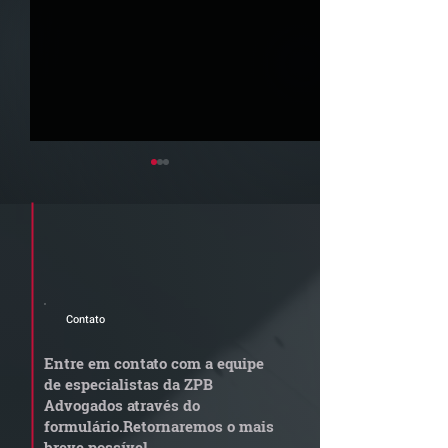
Cadastre seu e-mail e receba a
newsletter e informativos do ZPB
Advogados.
Contato
STJ admite
Quem arremata
aposentadoria especial
em leilão respo
Entre em contato com a equipe
por penosidade e acende
dívida condomi
de especialistas da ZPB
alerta para
anterior?
Advogados através do
transportadoras
formulário.
Retornaremos o mais
breve possível.