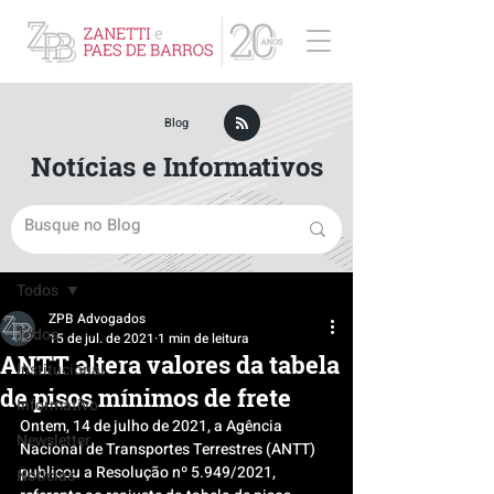
ZPB Advogados - Especialista em Direito Empresarial
Blog
Notícias e Informativos
Post
Todos
ZPB Advogados
Todos
15 de jul. de 2021
1 min de leitura
ANTT altera valores da tabela
Institucional
de pisos mínimos de frete
Informativo
Ontem, 14 de julho de 2021, a Agência 
Newsletter
Nacional de Transportes Terrestres (ANTT) 
publicou a Resolução nº 5.949/2021, 
Notícias