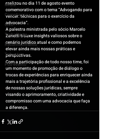
realizou no dia 11 de agosto evento 
Mídia
comemorativo com o tema “Advogando para 
Compliance
vencer: técnicas para o exercício da 
advocacia”.
Civil
A palestra ministrada pelo sócio Marcelo 
Trabalhista
Zanetti trouxe insights valiosos sobre o 
cenário jurídico atual e como podemos 
Reconhecimento
elevar ainda mais nossas práticas e 
Tributário
perspectivas.
Com a participação de todo nosso time, foi 
Pós-evento
um momento de promoção de diálogo o 
trocas de experiências para enriquecer ainda 
mais a trajetória profissional e a excelência 
de nossas soluções jurídicas, sempre 
visando o aprimoramento, criatividade e 
compromisso com uma advocacia que faça 
a diferença.