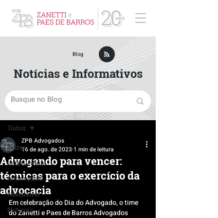
ZPB Advogados - Especialista em Direito Empresarial
Blog
Notícias e Informativos
Post
Todos
ZPB Advogados
Todos
16 de ago. de 2023
1 min de leitura
Advogando para vencer:
Institucional
técnicas para o exercício da
Informativo
advocacia
Newsletter
Em celebração do Dia do Advogado, o time 
Notícias
do Zanetti e Paes de Barros Advogados 