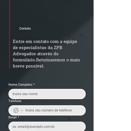
Cadastre seu e-mail e receba a
newsletter e informativos do ZPB
Advogados.
Contato
Radar Reforma
ConJur destaca
Tributária - Cronograma
obtida pelo ZPB
Entre em contato com a equipe
de documentos fiscais
Imunidade de I
de especialistas da ZPB
exige revisão
integralização 
Advogados através do
operacional pelas
social não é
formulário.
Retornaremos o mais
empresas
condicionada à 
breve possível.
da empresa
Nome Completo
*
Telefone
Email
*