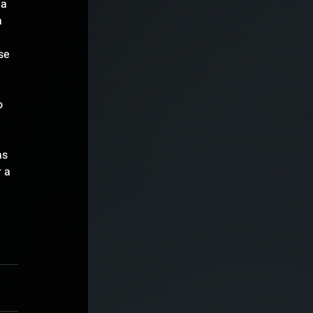
a 
 
se 
o 
as 
 a 