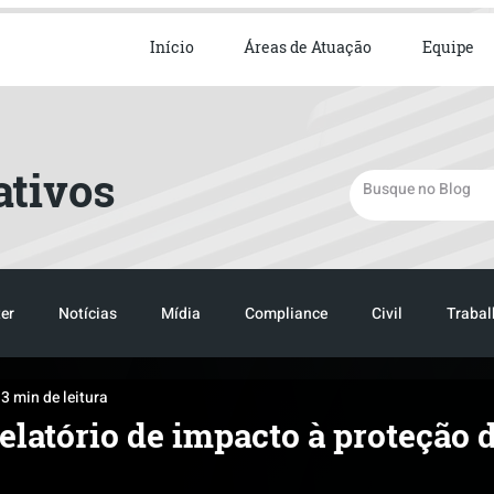
ista em Direito Empresarial
Início
Áreas de Atuação
Equipe
ativos
er
Notícias
Mídia
Compliance
Civil
Trabal
3 min de leitura
TRANSPORTE
LOGISTICA
elatório de impacto à proteção 