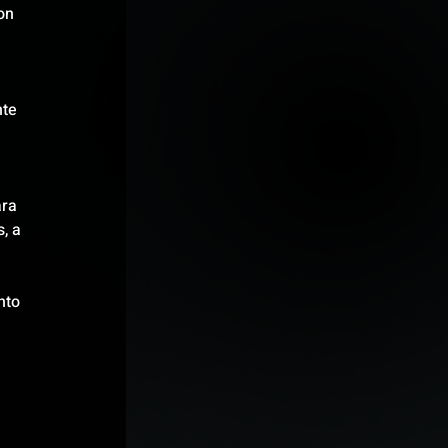
on 
te 
ra 
, a 
nto 
 