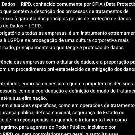
e Dados – RIPD, conhecido comumente por DPIA (Data Protecti
 que contém a descrição dos processos de tratamentos de 
risco à garantia dos princípios gerais de proteção de dados 
ão de Dados – LGPD.
brigatório a todas as empresas, é um instrumento extremamen
 à LGPD e na propagação de uma cultura corporativa mais 
rcado, principalmente ao que tange a proteção de dados 
rência das empresas com o titular de dados, e a preparação pa
com um procedimento pré-estabelecido de mitigação dos danos
ontrolador, empresa ou pessoa a quem competem as decisões 
pessoais, como a coordenação e definição do modo de tratame
até a sua eliminação.
D em situações específicas, como em operações de tratamento
gurança pública, defesa nacional, segurança do Estado ou 
ão de infrações penais, ou quando o tratamento tiver como 
egítimo, para agentes do Poder Público, incluindo por 
 RIPD, ou para controladores em geral, quanto às suas 