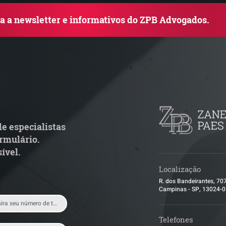
ba a newsletter e informativos do ZPB Advogados.
uem arremata imóvel em
Radar Reforma T
ilão responde por dívida
Cronograma de 
ondominial anterior?
fiscais exige rev
operacional pel
e especialistas
rmulário.
ível.
Localização
R. dos Bandeirantes, 70
Campinas - SP, 13024-
Telefones