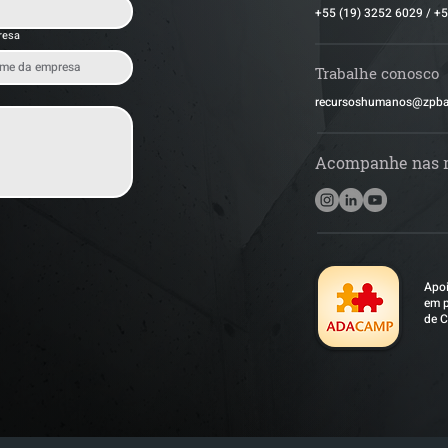
+55 (19) 3252 6029
/
+5
resa
Trabalhe conosco
​recursoshumanos@zpb
Acompanhe nas 
Apoi
em p
de C