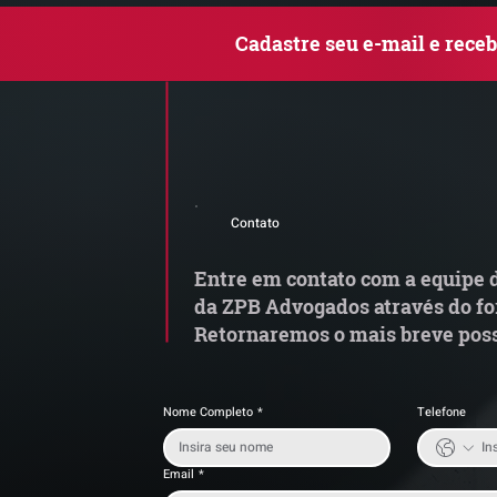
Cadastre seu e-mail e rece
Comunicado Importante |
Q
Alerta de Tentativa de
le
Contato
Fraude
c
Entre em contato com a equipe d
da ZPB Advogados através do fo
Retornaremos o mais breve poss
Nome Completo
*
Telefone
Email
*