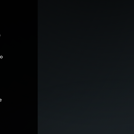
 
o 
e 