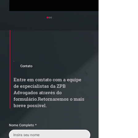
Cadastre seu e-mail e receba a
newsletter e informativos do ZPB
Advogados.
Contato
Quem arremata imóvel
Radar Reforma
em leilão responde por
Tributária - C
Entre em contato com a equipe
dívida condominial
de documentos 
de especialistas da ZPB
anterior?
exige revisão
Advogados através do
operacional pel
formulário.
Retornaremos o mais
empresas
breve possível.
Nome Completo
*