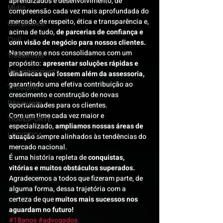
aprendizados e desenvolvimento, de 
Mídia
compreensão cada vez mais aprofundada do 
mercado, de respeito, ética e transparência e, 
Compliance
acima de tudo, 
de parcerias de confiança e 
Civil
com visão de negócio para nossos clientes. 
Nascemos e nos consolidamos com um 
Trabalhista
propósito: 
apresentar soluções rápidas e 
Reconhecimento
dinâmicas que fossem além da assessoria,
garantindo uma efetiva contribuição ao 
Tributário
crescimento e construção de novas 
Pós-evento
oportunidades para os clientes.
Com um time cada vez maior e 
TRANSPORTE
especializado, 
ampliamos nossas áreas de 
LOGISTICA
atuação 
sempre alinhados às tendências do 
mercado nacional.
É uma história repleta de 
conquistas, 
vitórias e muitos obstáculos superados. 
Agradecemos a todos que fizeram parte, de 
alguma forma, dessa trajetória com a 
certeza de que 
muitos mais sucessos nos 
aguardam no futuro! 
#18anos
#advogados