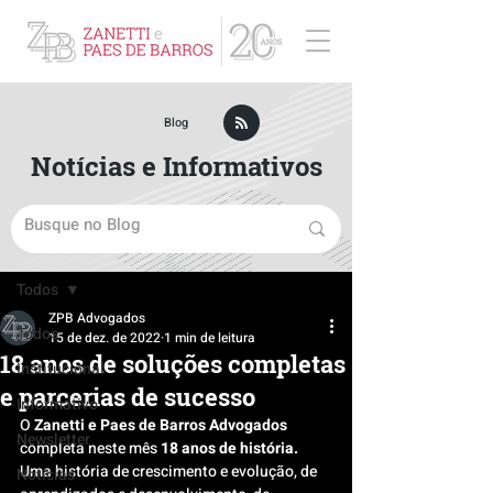
ZPB Advogados - Especialista em Direito Empresarial
Blog
Notícias e Informativos
Post
Todos
ZPB Advogados
Todos
15 de dez. de 2022
1 min de leitura
18 anos de soluções completas
Institucional
e parcerias de sucesso
Informativo
O 
Zanetti e Paes de Barros Advogados
Newsletter
completa neste mês 
18 anos de história. 
Uma história de crescimento e evolução, de 
Notícias